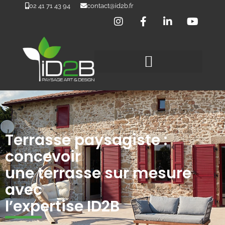
02 41 71 43 94
contact@id2b.fr
Terrasse paysagiste :
concevoir
une terrasse sur mesure
avec
l’expertise ID2B