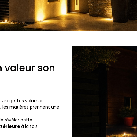
 valeur son
e visage. Les volumes
t, les matières prennent une
e révéler cette
térieure
à la fois