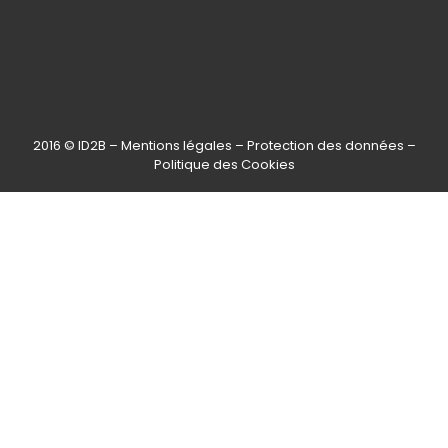
2016 © ID2B –
Mentions légales
–
Protection des données
–
Politique des Cookies